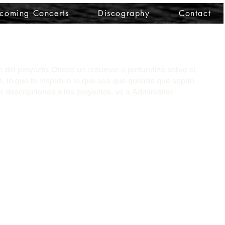
coming Concerts
Discography
Contact
ón del proyecto. Ofrece un resumen o profundiza sobre el
, lo que te inspiró, o lo que sea que quieras que sepan
ar descripciones a los proyectos, ve a Administrar