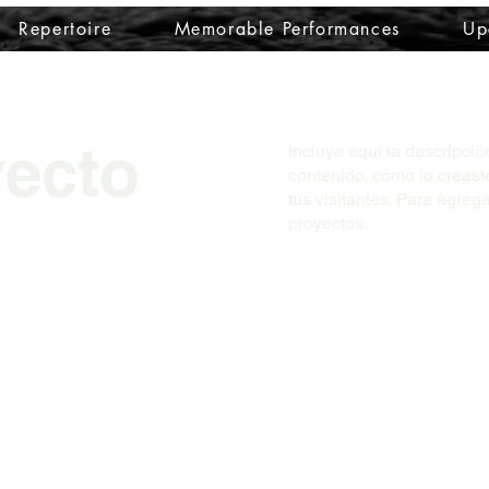
Repertoire
Memorable Performances
Up
yecto
Incluye aquí la descripci
contenido, cómo lo creaste
tus visitantes. Para agreg
proyectos.